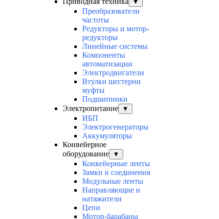
Приводная техника
▼
Преобразователи
частоты
Редукторы и мотор-
редукторы
Линейные системы
Компоненты
автоматизации
Электродвигатели
Втулки шестерни
муфты
Подшипники
Электропитание
▼
ИБП
Электрогенераторы
Аккумуляторы
Конвейерное
оборудование
▼
Конвейерные ленты
Замки и соединения
Модульные ленты
Направляющие и
натяжители
Цепи
Мотор-барабаны