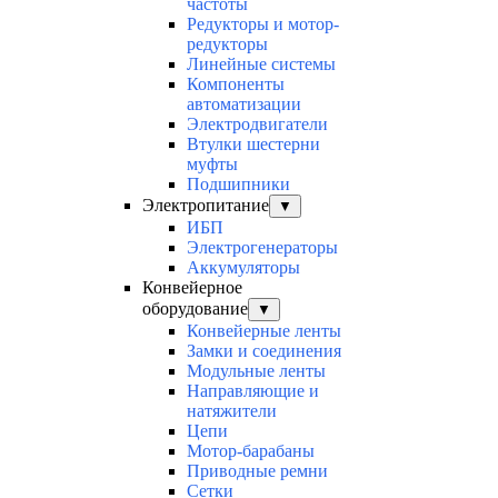
частоты
Редукторы и мотор-
редукторы
Линейные системы
Компоненты
автоматизации
Электродвигатели
Втулки шестерни
муфты
Подшипники
Электропитание
▼
ИБП
Электрогенераторы
Аккумуляторы
Конвейерное
оборудование
▼
Конвейерные ленты
Замки и соединения
Модульные ленты
Направляющие и
натяжители
Цепи
Мотор-барабаны
Приводные ремни
Сетки