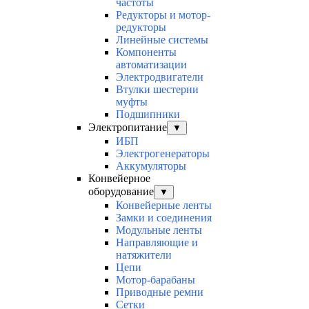
частоты
Редукторы и мотор-
редукторы
Линейные системы
Компоненты
автоматизации
Электродвигатели
Втулки шестерни
муфты
Подшипники
Электропитание
▼
ИБП
Электрогенераторы
Аккумуляторы
Конвейерное
оборудование
▼
Конвейерные ленты
Замки и соединения
Модульные ленты
Направляющие и
натяжители
Цепи
Мотор-барабаны
Приводные ремни
Сетки