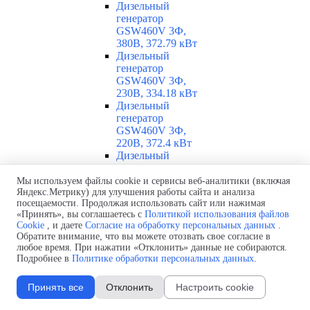
Дизельный
генератор
GSW460V 3Ф,
380В, 372.79 кВт
Дизельный
генератор
GSW460V 3Ф,
230В, 334.18 кВт
Дизельный
генератор
GSW460V 3Ф,
220В, 372.4 кВт
Дизельный
генератор
GSW460V 3Ф,
Мы используем файлы cookie и сервисы веб-аналитики (включая
Яндекс.Метрику) для улучшения работы сайта и анализа
208В, 370.44 кВт
посещаемости. Продолжая использовать сайт или нажимая
Дизельный
«Принять», вы соглашаетесь с
Политикой использования файлов
генератор GSW460I
Cookie
, и даете
Согласие на обработку персональных данных
.
3Ф, 400В, 327.67
Обратите внимание, что вы можете отозвать свое согласие в
кВт
любое время. При нажатии «Отклонить» данные не собираются.
Дизельный
Подробнее в
Политике обработки персональных данных
.
генератор
GSW455V 3Ф,
Принять все
Отклонить
Настроить cookie
400В, 335.12 кВт
Дизельный