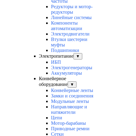
частоты
Редукторы и мотор-
редукторы
Линейные системы
Компоненты
автоматизации
Электродвигатели
Втулки шестерни
муфты
Подшипники
Электропитание
▼
ИБП
Электрогенераторы
Аккумуляторы
Конвейерное
оборудование
▼
Конвейерные ленты
Замки и соединения
Модульные ленты
Направляющие и
натяжители
Цепи
Мотор-барабаны
Приводные ремни
Сетки