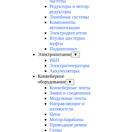
частоты
Редукторы и мотор-
редукторы
Линейные системы
Компоненты
автоматизации
Электродвигатели
Втулки шестерни
муфты
Подшипники
Электропитание
▼
ИБП
Электрогенераторы
Аккумуляторы
Конвейерное
оборудование
▼
Конвейерные ленты
Замки и соединения
Модульные ленты
Направляющие и
натяжители
Цепи
Мотор-барабаны
Приводные ремни
Сетки