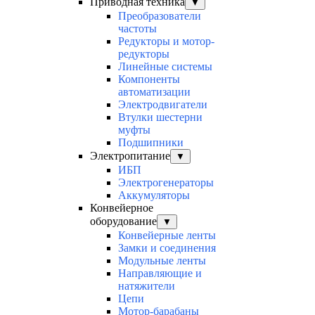
Приводная техника
▼
Преобразователи
частоты
Редукторы и мотор-
редукторы
Линейные системы
Компоненты
автоматизации
Электродвигатели
Втулки шестерни
муфты
Подшипники
Электропитание
▼
ИБП
Электрогенераторы
Аккумуляторы
Конвейерное
оборудование
▼
Конвейерные ленты
Замки и соединения
Модульные ленты
Направляющие и
натяжители
Цепи
Мотор-барабаны