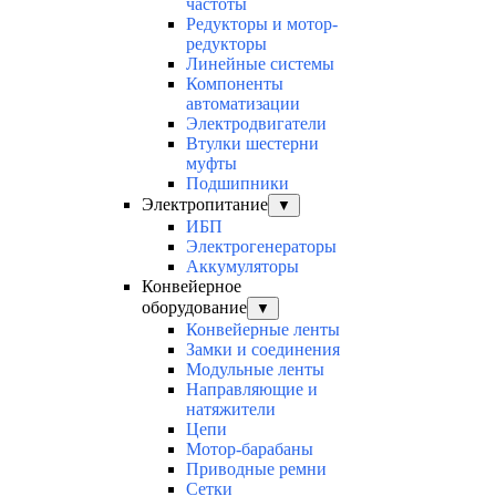
частоты
Редукторы и мотор-
редукторы
Линейные системы
Компоненты
автоматизации
Электродвигатели
Втулки шестерни
муфты
Подшипники
Электропитание
▼
ИБП
Электрогенераторы
Аккумуляторы
Конвейерное
оборудование
▼
Конвейерные ленты
Замки и соединения
Модульные ленты
Направляющие и
натяжители
Цепи
Мотор-барабаны
Приводные ремни
Сетки