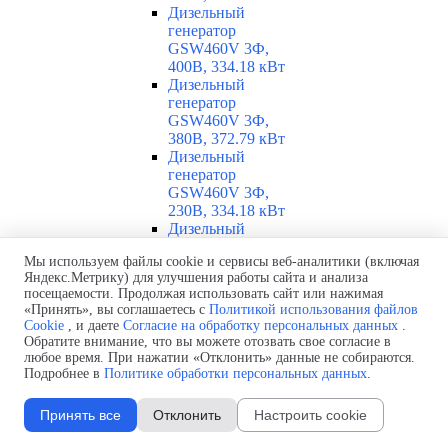
Дизельный
генератор
GSW460V 3Ф,
400В, 334.18 кВт
Дизельный
генератор
GSW460V 3Ф,
380В, 372.79 кВт
Дизельный
генератор
GSW460V 3Ф,
230В, 334.18 кВт
Дизельный
генератор
Мы используем файлы cookie и сервисы веб-аналитики (включая
GSW460V 3Ф,
Яндекс.Метрику) для улучшения работы сайта и анализа
220В, 372.4 кВт
посещаемости. Продолжая использовать сайт или нажимая
Дизельный
«Принять», вы соглашаетесь с
Политикой использования файлов
генератор
Cookie
, и даете
Согласие на обработку персональных данных
.
GSW460V 3Ф,
Обратите внимание, что вы можете отозвать свое согласие в
208В, 370.44 кВт
любое время. При нажатии «Отклонить» данные не собираются.
Дизельный
Подробнее в
Политике обработки персональных данных
.
генератор GSW460I
3Ф, 400В, 327.67
Принять все
Отклонить
Настроить cookie
кВт
Дизельный