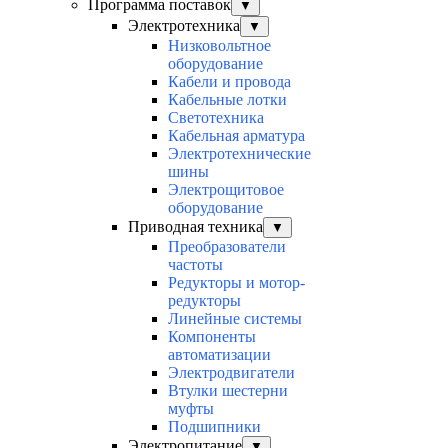
Программа поставок
▼
Электротехника
▼
Низковольтное
оборудование
Кабели и провода
Кабельные лотки
Светотехника
Кабельная арматура
Электротехнические
шины
Электрощитовое
оборудование
Приводная техника
▼
Преобразователи
частоты
Редукторы и мотор-
редукторы
Линейные системы
Компоненты
автоматизации
Электродвигатели
Втулки шестерни
муфты
Подшипники
Электропитание
▼