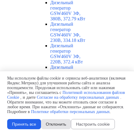
Дизельный
генератор
GSW460V 3Ф,
380В, 372.79 кВт
Дизельный
генератор
GSW460V 3Ф,
230В, 334.18 кВт
Дизельный
генератор
GSW460V 3Ф,
220В, 372.4 кВт
Дизельный
генератор
GSW460V 3Ф,
Мы используем файлы cookie и сервисы веб-аналитики (включая
Яндекс.Метрику) для улучшения работы сайта и анализа
208В, 370.44 кВт
посещаемости. Продолжая использовать сайт или нажимая
Дизельный
«Принять», вы соглашаетесь с
Политикой использования файлов
генератор GSW460I
Cookie
, и даете
Согласие на обработку персональных данных
.
3Ф, 400В, 327.67
Обратите внимание, что вы можете отозвать свое согласие в
кВт
любое время. При нажатии «Отклонить» данные не собираются.
Дизельный
Подробнее в
Политике обработки персональных данных
.
генератор
GSW455V 3Ф,
Принять все
Отклонить
Настроить cookie
400В, 335.12 кВт
Дизельный