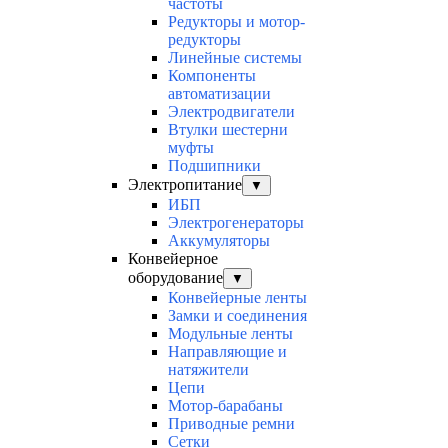
частоты
Редукторы и мотор-
редукторы
Линейные системы
Компоненты
автоматизации
Электродвигатели
Втулки шестерни
муфты
Подшипники
Электропитание
▼
ИБП
Электрогенераторы
Аккумуляторы
Конвейерное
оборудование
▼
Конвейерные ленты
Замки и соединения
Модульные ленты
Направляющие и
натяжители
Цепи
Мотор-барабаны
Приводные ремни
Сетки