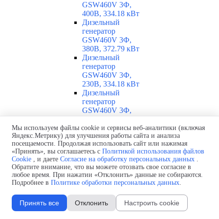
GSW460V 3Ф,
400В, 334.18 кВт
Дизельный
генератор
GSW460V 3Ф,
380В, 372.79 кВт
Дизельный
генератор
GSW460V 3Ф,
230В, 334.18 кВт
Дизельный
генератор
GSW460V 3Ф,
220В, 372.4 кВт
Дизельный
Мы используем файлы cookie и сервисы веб-аналитики (включая
Яндекс.Метрику) для улучшения работы сайта и анализа
генератор
посещаемости. Продолжая использовать сайт или нажимая
GSW460V 3Ф,
«Принять», вы соглашаетесь с
Политикой использования файлов
208В, 370.44 кВт
Cookie
, и даете
Согласие на обработку персональных данных
.
Дизельный
Обратите внимание, что вы можете отозвать свое согласие в
генератор GSW460I
любое время. При нажатии «Отклонить» данные не собираются.
3Ф, 400В, 327.67
Подробнее в
Политике обработки персональных данных
.
кВт
Дизельный
Принять все
Отклонить
Настроить cookie
генератор
GSW455V 3Ф,