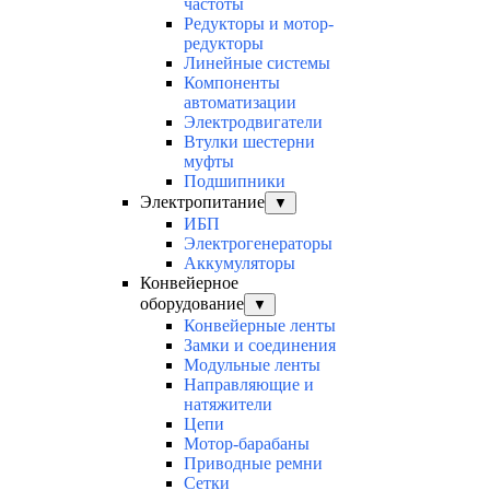
частоты
Редукторы и мотор-
редукторы
Линейные системы
Компоненты
автоматизации
Электродвигатели
Втулки шестерни
муфты
Подшипники
Электропитание
▼
ИБП
Электрогенераторы
Аккумуляторы
Конвейерное
оборудование
▼
Конвейерные ленты
Замки и соединения
Модульные ленты
Направляющие и
натяжители
Цепи
Мотор-барабаны
Приводные ремни
Сетки