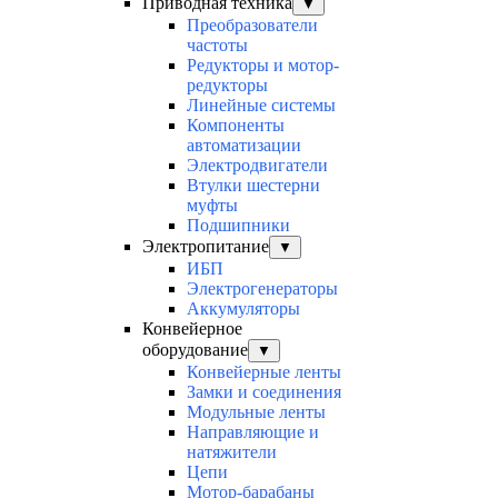
Приводная техника
▼
Преобразователи
частоты
Редукторы и мотор-
редукторы
Линейные системы
Компоненты
автоматизации
Электродвигатели
Втулки шестерни
муфты
Подшипники
Электропитание
▼
ИБП
Электрогенераторы
Аккумуляторы
Конвейерное
оборудование
▼
Конвейерные ленты
Замки и соединения
Модульные ленты
Направляющие и
натяжители
Цепи
Мотор-барабаны