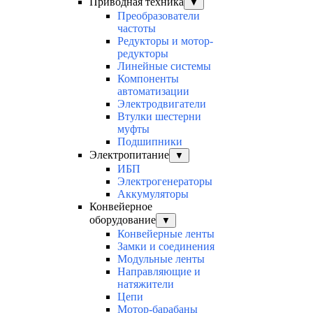
Приводная техника
▼
Преобразователи
частоты
Редукторы и мотор-
редукторы
Линейные системы
Компоненты
автоматизации
Электродвигатели
Втулки шестерни
муфты
Подшипники
Электропитание
▼
ИБП
Электрогенераторы
Аккумуляторы
Конвейерное
оборудование
▼
Конвейерные ленты
Замки и соединения
Модульные ленты
Направляющие и
натяжители
Цепи
Мотор-барабаны