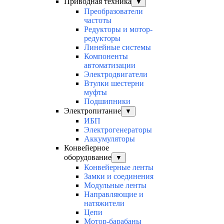
Приводная техника
▼
Преобразователи
частоты
Редукторы и мотор-
редукторы
Линейные системы
Компоненты
автоматизации
Электродвигатели
Втулки шестерни
муфты
Подшипники
Электропитание
▼
ИБП
Электрогенераторы
Аккумуляторы
Конвейерное
оборудование
▼
Конвейерные ленты
Замки и соединения
Модульные ленты
Направляющие и
натяжители
Цепи
Мотор-барабаны