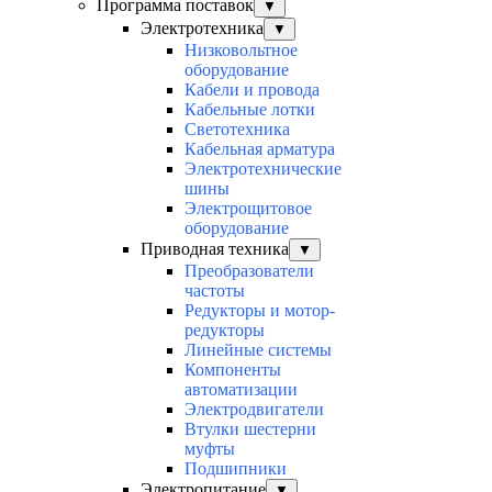
Программа поставок
▼
Электротехника
▼
Низковольтное
оборудование
Кабели и провода
Кабельные лотки
Светотехника
Кабельная арматура
Электротехнические
шины
Электрощитовое
оборудование
Приводная техника
▼
Преобразователи
частоты
Редукторы и мотор-
редукторы
Линейные системы
Компоненты
автоматизации
Электродвигатели
Втулки шестерни
муфты
Подшипники
Электропитание
▼