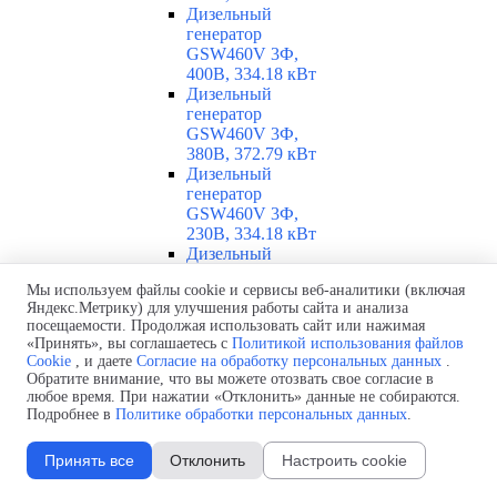
Дизельный
генератор
GSW460V 3Ф,
400В, 334.18 кВт
Дизельный
генератор
GSW460V 3Ф,
380В, 372.79 кВт
Дизельный
генератор
GSW460V 3Ф,
230В, 334.18 кВт
Дизельный
генератор
Мы используем файлы cookie и сервисы веб-аналитики (включая
GSW460V 3Ф,
Яндекс.Метрику) для улучшения работы сайта и анализа
220В, 372.4 кВт
посещаемости. Продолжая использовать сайт или нажимая
Дизельный
«Принять», вы соглашаетесь с
Политикой использования файлов
генератор
Cookie
, и даете
Согласие на обработку персональных данных
.
GSW460V 3Ф,
Обратите внимание, что вы можете отозвать свое согласие в
208В, 370.44 кВт
любое время. При нажатии «Отклонить» данные не собираются.
Дизельный
Подробнее в
Политике обработки персональных данных
.
генератор GSW460I
3Ф, 400В, 327.67
Принять все
Отклонить
Настроить cookie
кВт
Дизельный