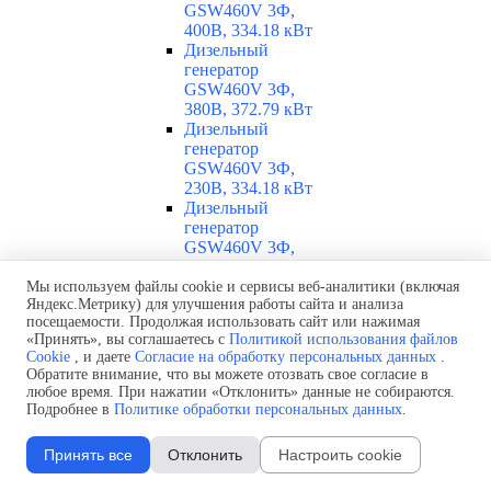
GSW460V 3Ф,
400В, 334.18 кВт
Дизельный
генератор
GSW460V 3Ф,
380В, 372.79 кВт
Дизельный
генератор
GSW460V 3Ф,
230В, 334.18 кВт
Дизельный
генератор
GSW460V 3Ф,
220В, 372.4 кВт
Дизельный
Мы используем файлы cookie и сервисы веб-аналитики (включая
Яндекс.Метрику) для улучшения работы сайта и анализа
генератор
посещаемости. Продолжая использовать сайт или нажимая
GSW460V 3Ф,
«Принять», вы соглашаетесь с
Политикой использования файлов
208В, 370.44 кВт
Cookie
, и даете
Согласие на обработку персональных данных
.
Дизельный
Обратите внимание, что вы можете отозвать свое согласие в
генератор GSW460I
любое время. При нажатии «Отклонить» данные не собираются.
3Ф, 400В, 327.67
Подробнее в
Политике обработки персональных данных
.
кВт
Дизельный
Принять все
Отклонить
Настроить cookie
генератор
GSW455V 3Ф,